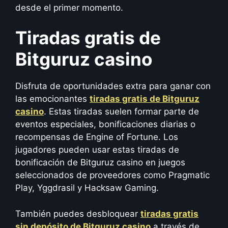
desde el primer momento.
Tiradas gratis de
Bitguruz casino
Disfruta de oportunidades extra para ganar con
las emocionantes
tiradas gratis de Bitguruz
casino
. Estas tiradas suelen formar parte de
eventos especiales, bonificaciones diarias o
recompensas de Engine of Fortune. Los
jugadores pueden usar estas tiradas de
bonificación de Bitguruz casino en juegos
seleccionados de proveedores como Pragmatic
Play, Yggdrasil y Hacksaw Gaming.
También puedes desbloquear
tiradas gratis
sin depósito de Bitguruz casino
a través de