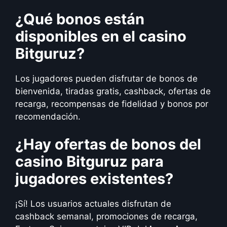
¿Qué bonos están
disponibles en el casino
Bitguruz?
Los jugadores pueden disfrutar de bonos de
bienvenida, tiradas gratis, cashback, ofertas de
recarga, recompensas de fidelidad y bonos por
recomendación.
¿Hay ofertas de bonos del
casino Bitguruz para
jugadores existentes?
¡Sí! Los usuarios actuales disfrutan de
cashback semanal, promociones de recarga,