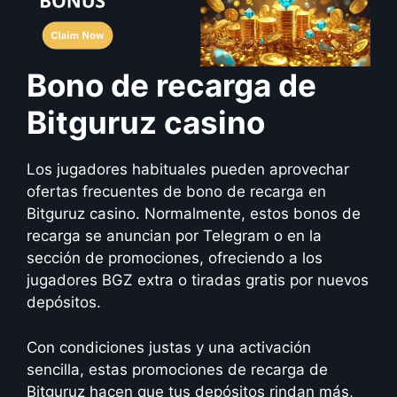
Bono de recarga de
Bitguruz casino
Los jugadores habituales pueden aprovechar
ofertas frecuentes de bono de recarga en
Bitguruz casino. Normalmente, estos bonos de
recarga se anuncian por Telegram o en la
sección de promociones, ofreciendo a los
jugadores BGZ extra o tiradas gratis por nuevos
depósitos.
Con condiciones justas y una activación
sencilla, estas promociones de recarga de
Bitguruz hacen que tus depósitos rindan más,