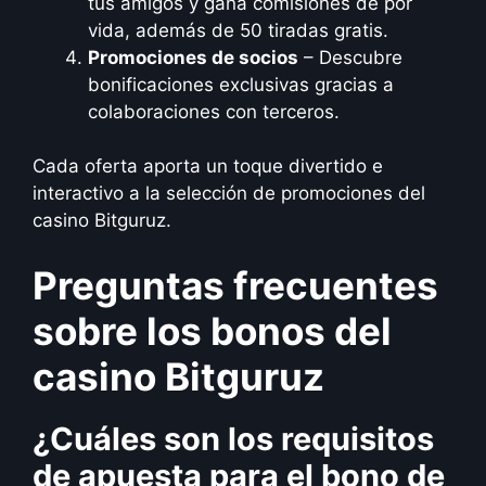
tus amigos y gana comisiones de por
vida, además de 50 tiradas gratis.
Promociones de socios
– Descubre
bonificaciones exclusivas gracias a
colaboraciones con terceros.
Cada oferta aporta un toque divertido e
interactivo a la selección de promociones del
casino Bitguruz.
Preguntas frecuentes
sobre los bonos del
casino Bitguruz
¿Cuáles son los requisitos
de apuesta para el bono de