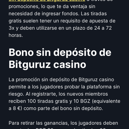
promociones, lo que te da ventaja sin
necesidad de ingresar fondos. Las tiradas
gratis suelen tener un requisito de apuesta de
3x y deben utilizarse en un plazo de 24 a 72
horas.
Bono sin depósito de
Bitguruz casino
La promoción sin depósito de Bitguruz casino
permite a los jugadores probar la plataforma sin
riesgo. Al registrarte, los nuevos miembros
reciben 100 tiradas gratis y 10 BGZ (equivalente
a 8 €) como parte del bono sin depósito.
Para retirar las ganancias, los jugadores deben