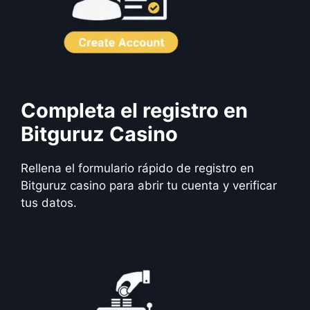
Completa el registro en
Bitguruz Casino
Rellena el formulario rápido de registro en
Bitguruz casino para abrir tu cuenta y verificar
tus datos.