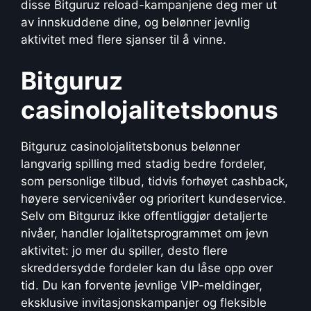
disse Bitguruz reload-kampanjene deg mer ut
av innskuddene dine, og belønner jevnlig
aktivitet med flere sjanser til å vinne.
Bitguruz
casinolojalitetsbonus
Bitguruz casinolojalitetsbonus belønner
langvarig spilling med stadig bedre fordeler,
som personlige tilbud, tidvis forhøyet cashback,
høyere servicenivåer og prioritert kundeservice.
Selv om Bitguruz ikke offentliggjør detaljerte
nivåer, handler lojalitetsprogrammet om jevn
aktivitet: jo mer du spiller, desto flere
skreddersydde fordeler kan du låse opp over
tid. Du kan forvente jevnlige VIP-meldinger,
eksklusive invitasjonskampanjer og fleksible