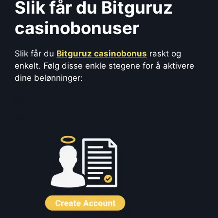
Slik får du Bitguruz
casinobonuser
Slik får du
Bitguruz casinobonus
raskt og
enkelt. Følg disse enkle stegene for å aktivere
dine belønninger: