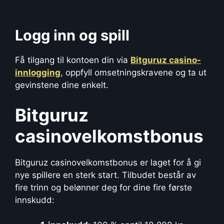
Logg inn og spill
Få tilgang til kontoen din via
Bitguruz casino-
innlogging
, oppfyll omsetningskravene og ta ut
gevinstene dine enkelt.
Bitguruz
casinovelkomstbonus
Bitguruz casinovelkomstbonus er laget for å gi
nye spillere en sterk start. Tilbudet består av
fire trinn og belønner deg for dine fire første
innskudd: