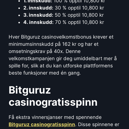
1. innskudd:
100 % opptil 10,800 kr
2. innskudd:
30 % opptil 10,800 kr
3. innskudd:
50 % opptil 10,800 kr
4. innskudd:
70 % opptil 10,800 kr
Hver Bitguruz casinovelkomstbonus krever et
minimumsinnskudd på 162 kr og har et
omsetningskrav på 40x. Denne
velkomstkampanjen gir deg umiddelbart mer å
spille for, slik at du kan utforske plattformens
beste funksjoner med én gang.
Bitguruz
casinogratisspinn
Få ekstra vinnersjanser med spennende
Bitguruz casinogratisspinn
. Disse spinnene er