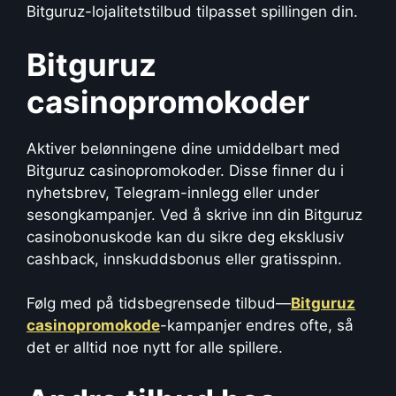
Bitguruz-lojalitetstilbud tilpasset spillingen din.
Bitguruz
casinopromokoder
Aktiver belønningene dine umiddelbart med
Bitguruz casinopromokoder. Disse finner du i
nyhetsbrev, Telegram-innlegg eller under
sesongkampanjer. Ved å skrive inn din Bitguruz
casinobonuskode kan du sikre deg eksklusiv
cashback, innskuddsbonus eller gratisspinn.
Følg med på tidsbegrensede tilbud—
Bitguruz
casinopromokode
-kampanjer endres ofte, så
det er alltid noe nytt for alle spillere.