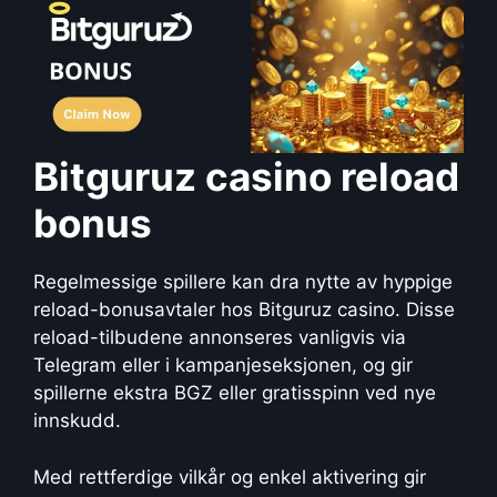
Bitguruz casino reload
bonus
Regelmessige spillere kan dra nytte av hyppige
reload-bonusavtaler hos Bitguruz casino. Disse
reload-tilbudene annonseres vanligvis via
Telegram eller i kampanjeseksjonen, og gir
spillerne ekstra BGZ eller gratisspinn ved nye
innskudd.
Med rettferdige vilkår og enkel aktivering gir